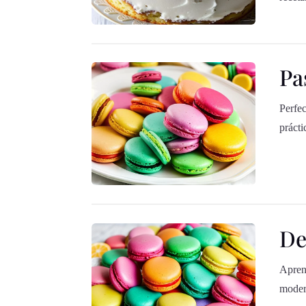
Pa
Perfec
prácti
De
Apren
moder