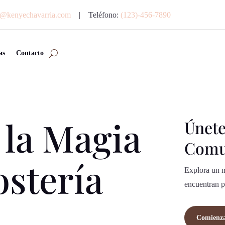
o@kenyechavarria.com
| Teléfono:
(123)-456-7890
as
Contacto
 la Magia
Únete
Comu
ostería
Explora un m
encuentran p
Comienz