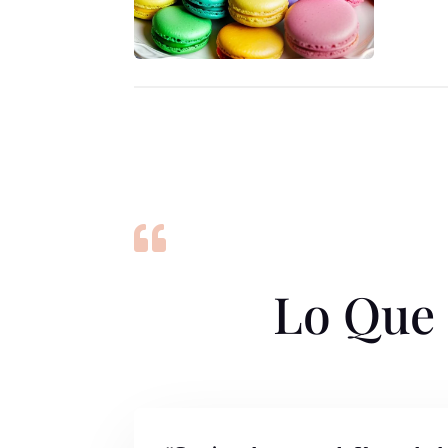

Lo Que 