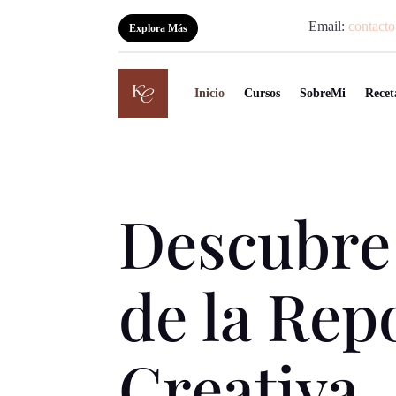
Email:
contact
Explora Más
Inicio
Cursos
SobreMi
Recet
Descubre
de la Rep
Creativa